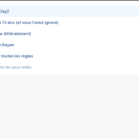
 DayZ
 a 13 ans (et vous l'avez ignoré)
e (littéralement)
im Rayan
 toutes les règles
s les jeux vidéo
us choquant de Rockstar ? - Le scandale BULLY
e plus moche de Steam
du RÊVE tourne au CAUCHEMAR
pendant 8 heures
it… à tort
umiliés par un jeu vidéo