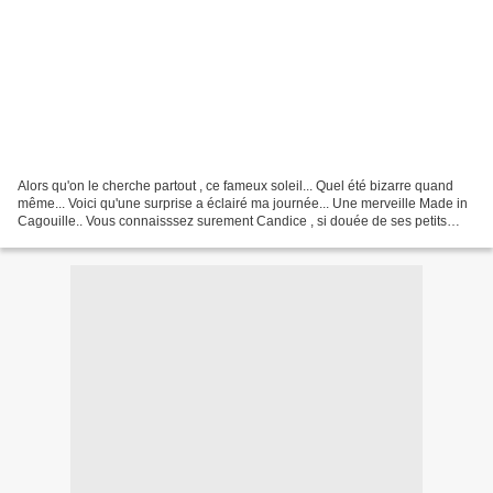
Alors qu'on le cherche partout , ce fameux soleil... Quel été bizarre quand
même... Voici qu'une surprise a éclairé ma journée... Une merveille Made in
Cagouille.. Vous connaisssez surement Candice , si douée de ses petits
doigts et si généreuse.. ben...