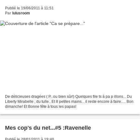
Publié le 19/06/2011 à 11:51
Par
lulusroom
De délicieuses dragées ( P...ou bien sûr!) Quelques file ts à pa p illons... Du
Liberty Mirabelle , du tulle.. Et 8 petites mains... il reste encore à faire..... Bon
dimanche! Et Bonne fête à tous les papas!
Mes cop's du net...#5 :Ravenelle
Publié le 28/01/2011 à 19:40