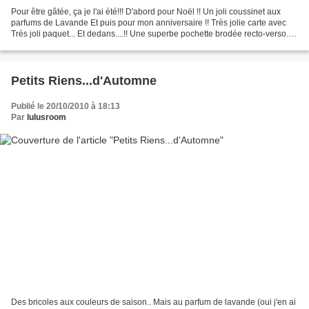
Pour être gâtée, ça je l'ai été!!! D'abord pour Noël !! Un joli coussinet aux
parfums de Lavande Et puis pour mon anniversaire !! Très jolie carte avec
Très joli paquet... Et dedans....!! Une superbe pochette brodée recto-verso....
hi!hi! je l'avais vue...
Petits Riens...d'Automne
Publié le 20/10/2010 à 18:13
Par
lulusroom
Des bricoles aux couleurs de saison.. Mais au parfum de lavande (oui j'en ai