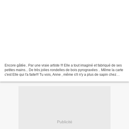
Encore gâtée.. Par une vraie artiste !!! Elle a tout imaginé et fabriqué de ses
petites mains... De très jolies rondelles de bois pyrogravées .. Même la carte
c'est Elle qui l'a faite!!! Tu vois, Anne , même s'il n'y a plus de sapin chez
nous, j'ai trouvé...
Publicité