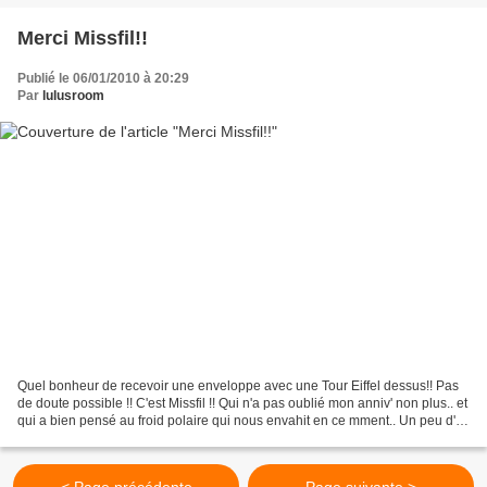
Merci Missfil!!
Publié le 06/01/2010 à 20:29
Par
lulusroom
Quel bonheur de recevoir une enveloppe avec une Tour Eiffel dessus!! Pas
de doute possible !! C'est Missfil !! Qui n'a pas oublié mon anniv' non plus.. et
qui a bien pensé au froid polaire qui nous envahit en ce mment.. Un peu d'
Angora "made in Corrèze"...