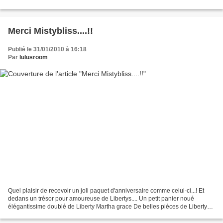
Tissus Anglais Un joli kit feutrine...
Merci Mistybliss....!!
Publié le 31/01/2010 à 16:18
Par
lulusroom
Quel plaisir de recevoir un joli paquet d'anniversaire comme celui-ci...! Et
dedans un trésor pour amoureuse de Libertys.... Un petit panier noué
élégantissime doublé de Liberty Martha grace De belles pièces de Libertys
Martha Grace et Pepper, nouées...