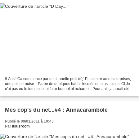
9 Ans!! Ca commence par un chouette petit déj' Puis entre autres surprises,
une petite Louise. . Parée de quelques habits tricotés en plus..; tutos ICI Je
n'ai pas eu le temps de lui faire bonnet et écharpe... Pourtant, ça aurait été
de rigueur aujourd'hui...
Mes cop's du net...#4 : Annacarambole
Publié le 09/01/2011 à 10:43
Par
lulusroom